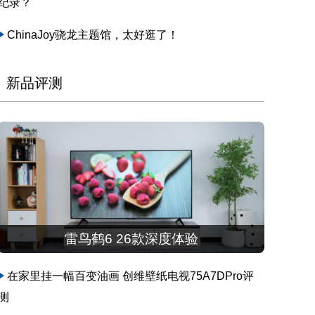
纪录？
ChinaJoy骁龙主题馆，太好逛了！
新品评测
雷鸟鹤6 26款深度体验
在家里挂一幅百变油画 创维壁纸电视75A7DPro评
测