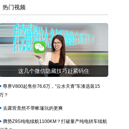
热门视频
这几个微信隐藏技巧赶紧码住
尊界V800起售价76.6万，“云水天青”车漆选装15
万？
去露营竟然不带帐篷玩的更爽
腾势Z9S纯电续航1100KM？打破量产纯电轿车续航