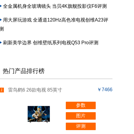
全金属机身全玻璃镜头 当贝4K旗舰投影仪F6评测
用大屏玩游戏 全通道120Hz高色准电视创维A23评
测
刷新美学边界 创维壁纸系列电视Q53 Pro评测
热门产品排行榜
￥7466
雷鸟鹤6 26款电视 85英寸
1
参数
图片
评测